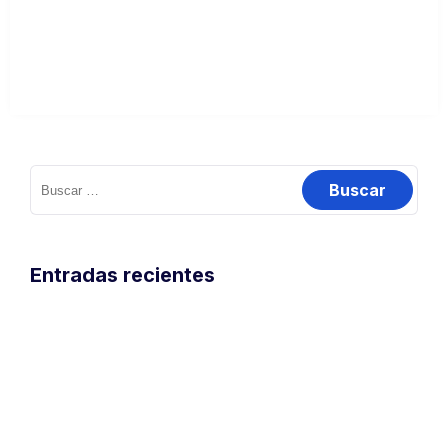
means Luca Brasi sleeps with the fishes. In Sicily, women
Seguir leyendo →
Buscar:
Entradas recientes
Una Perspectiva Revaluada
Fomentando el desacuerdo constructivo en los equipos
¿Cómo implementar un cambio en un procedimiento de
forma efectiva?
La inclusión y diversidad en el sector de la ingeniería
¿Qué es lo que entendemos por tener éxito?