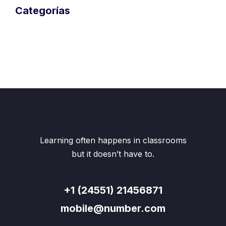
Categorías
Desarrollo profesional
General
Habilidades blandas
Liderazgo
Opinión
Sin categoría
Learning often happens in classrooms
but it doesn’t have to.
+1 (24551) 21456871
mobile@number.com