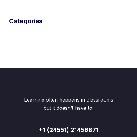
Categorías
Desarrollo profesional
General
Habilidades blandas
Liderazgo
Opinión
Sin categoría
Learning often happens in classrooms
but it doesn’t have to.
+1 (24551) 21456871