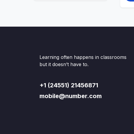
Learning often happens in classrooms
but it doesn’t have to.
+1 (24551) 21456871
mobile@number.com