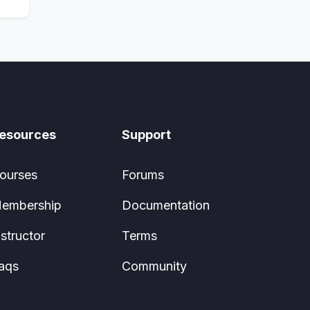
esources
Support
ourses
Forums
embership
Documentation
nstructor
Terms
aqs
Community