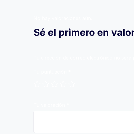
No hay valoraciones aún.
Sé el primero en valor
Tu dirección de correo electrónico no será 
Tu puntuación
*
Tu valoración
*