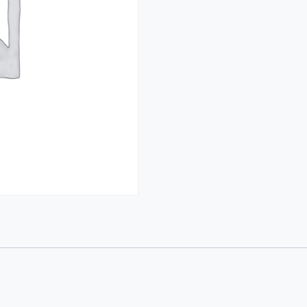
Diet
&
Meal
Plan
cantidad