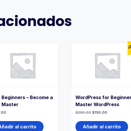
lacionados
¡
 Beginners – Become a
WordPress for Beginner
 Master
Master WordPress
El
El
.00
$
250.00
$
150.00
precio
precio
original
actual
era:
es:
Añadir al carrito
Añadir al carrito
$250.00.
$150.00.