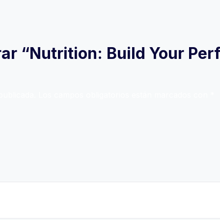
ar “Nutrition: Build Your Per
publicada.
Los campos obligatorios están marcados con
*