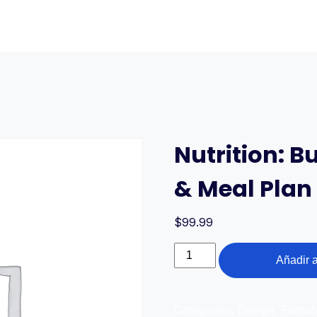
Nutrition: Bu
& Meal Plan
$
99.99
Nutrition:
Añadir a
Build
Your
Perfect
Categorías:
Design
,
Featur