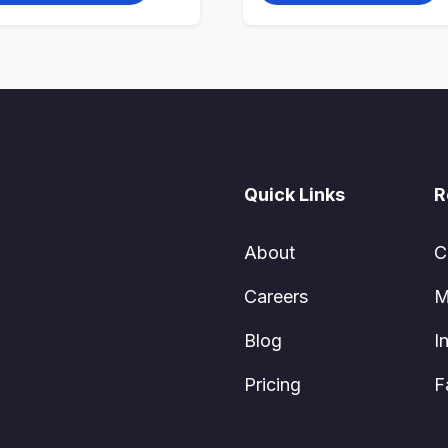
Quick Links
R
About
C
Careers
M
Blog
I
Pricing
F