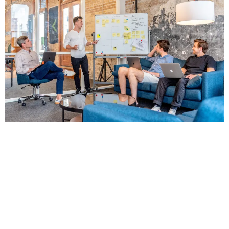
Preséntate y conoce a tu equipo
. Debes tener en
cuenta que tu equipo estará en una situación de
incertidumbre, por lo que debe ser una
introducción distendida e intentar transmitir un
mensaje de tranquilidad para poder relajar la
posible tensión existente.
Programa reuniones 1:1
con las personas
clave de tu equipo. (Buscamos que la gente te
informe de la situación actual)
Observa los procedimientos y prácticas
habituales