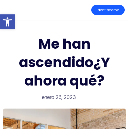
Saltar
al
Identificarse
contenido
Abrir barra de herramientas
Me han
ascendido¿Y
ahora qué?
enero 26, 2023