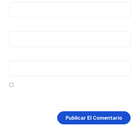
Correo electrónico
*
Web
Guarda mi nombre, correo electrónico y web en este
navegador para la próxima vez que comente.