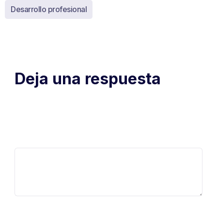
Desarrollo profesional
Deja una respuesta
Tu dirección de correo electrónico no será publicada.
Los
campos obligatorios están marcados con
*
Comentario
*
Nombre
*