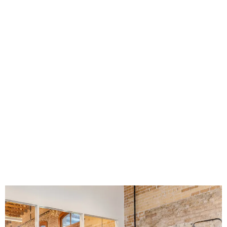
suave posible:
Aprende sobre tu nuevo rol. (Partimos de la premisa que es un
movimiento en tu empresa actual)
Solicita una descripción de la posición (Job description).
RACI – Matriz de responsabilidades
KPI – Key performance indicators
Contacta con personas en la organización que tengan o
hayan tenido esa posición anteriormente.
Es importante saber las expectativas de tu superior sobre tu nueva
posición, y la estrategia que han marcado para tu unidad de
negocio o equipo.
Una vez en la posición
Una vez ya estés en la posición, deberías tener en cuenta los
siguientes puntos: