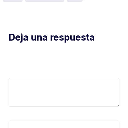
Deja una respuesta
Tu dirección de correo electrónico no será publicada.
Los
campos obligatorios están marcados con
*
Comentario
*
Nombre
*