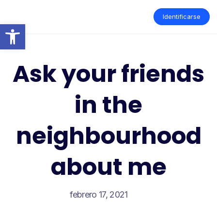
Saltar
al
Identificarse
contenido
Abrir barra de herramientas
Ask your friends
in the
neighbourhood
about me
febrero 17, 2021