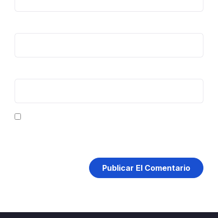
Correo electrónico
*
Web
Guarda mi nombre, correo electrónico y web en este
navegador para la próxima vez que comente.