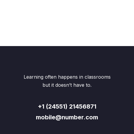
Para informarse sobre cómo eliminar las cookies de su explorador:
Firefox
Chrome
Internet Explorer
Safari
Opera
Learning often happens in classrooms
but it doesn’t have to.
+1 (24551) 21456871
mobile@number.com