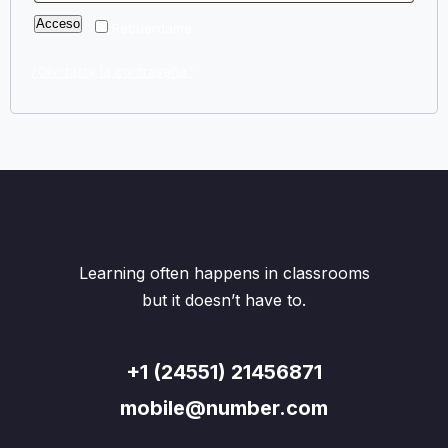
Acceso
Recuérdame
¿Olvidaste la contraseña?
Learning often happens in classrooms
but it doesn’t have to.
+1 (24551) 21456871
mobile@number.com