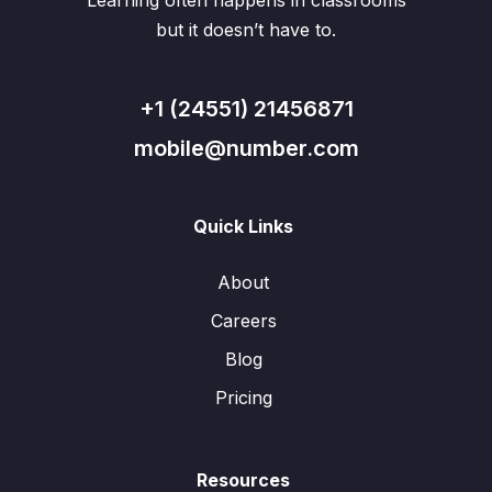
Learning often happens in classrooms
but it doesn’t have to.
+1 (24551) 21456871
mobile@number.com
Quick Links
About
Careers
Blog
Pricing
Resources