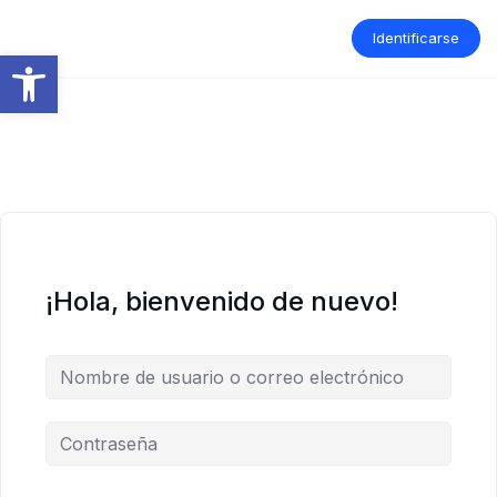
Saltar
al
Identificarse
contenido
Abrir barra de herramientas
¡Hola, bienvenido de nuevo!