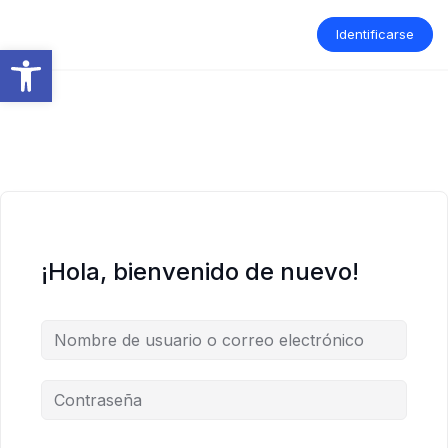
Saltar
al
Identificarse
contenido
Abrir barra de herramientas
¡Hola, bienvenido de nuevo!