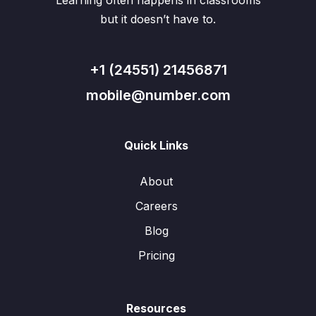
Learning often happens in classrooms
but it doesn’t have to.
+1 (24551) 21456871
mobile@number.com
Quick Links
About
Careers
Blog
Pricing
Resources